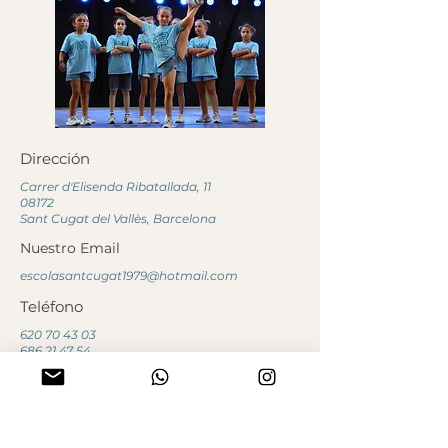
Dirección
Carrer d'Elisenda Ribatallada, 11
08172
Sant Cugat del Vallès, Barcelona
Nuestro Email
escolasantcugat1979@hotmail.com
Teléfono
620 70 43 03
686 21 47 54